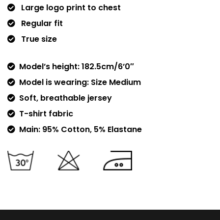
Large logo print to chest
Regular fit
True size
Model’s height: 182.5cm/6’0″
Model is wearing: Size Medium
Soft, breathable jersey
T-shirt fabric
Main: 95% Cotton, 5% Elastane